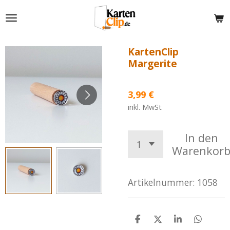
Zum
Hauptinhalt
springen
KartenClip
Margerite
3,99 €
inkl. MwSt
In den
Warenkor
Artikelnummer:
1058
T
T
T
T