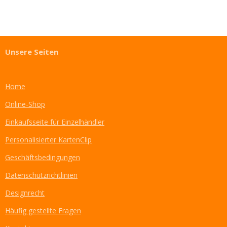
e
e
e
e
i
i
i
i
l
l
l
l
e
e
e
e
n
n
n
n
Unsere Seiten
Home
Online-Shop
Einkaufsseite für Einzelhändler
Personalisierter KartenClip
Geschäftsbedingungen
Datenschutzrichtlinien
Designrecht
Häufig gestellte Fragen