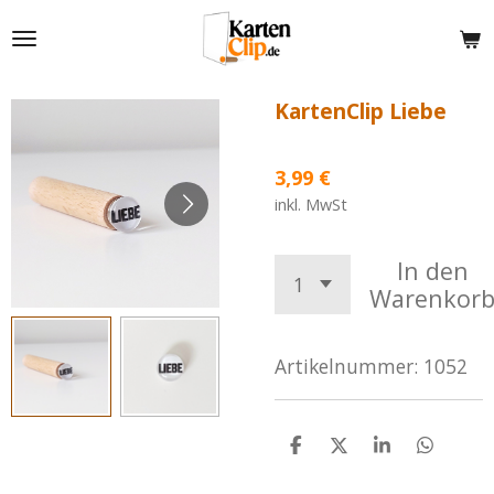
Zum
Hauptinhalt
springen
KartenClip Liebe
3,99 €
inkl. MwSt
In den
Warenkor
Artikelnummer:
1052
T
T
T
T
e
e
e
e