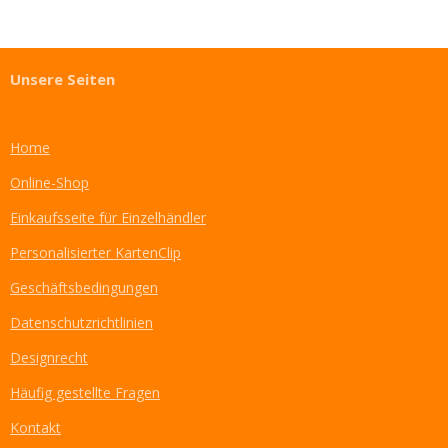
i
i
i
i
l
l
l
l
e
e
e
e
n
n
n
n
Unsere Seiten
Home
Online-Shop
Einkaufsseite für Einzelhändler
Personalisierter KartenClip
Geschäftsbedingungen
Datenschutzrichtlinien
Designrecht
Häufig gestellte Fragen
Kontakt