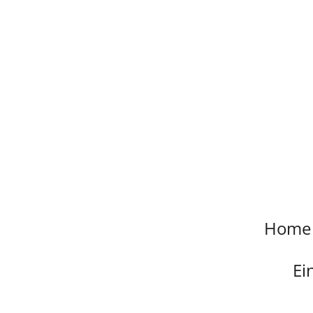
Zum
Hauptinhalt
springen
Home
Ei