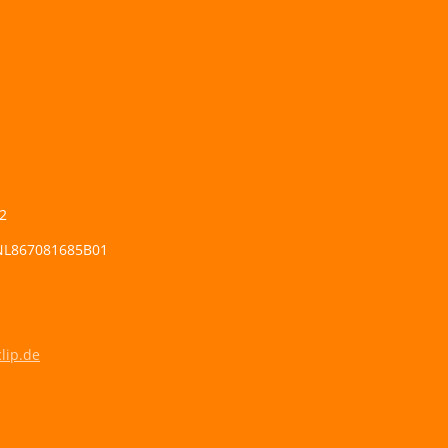
2
 NL867081685B01
lip.de