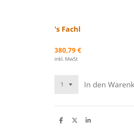
's Fachl
380,79 €
inkl. MwSt
In den Waren
T
T
T
e
e
e